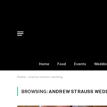
Home
Food
Events
Weddin
Home
»
andrew strauss wedding
BROWSING:
ANDREW STRAUSS WED