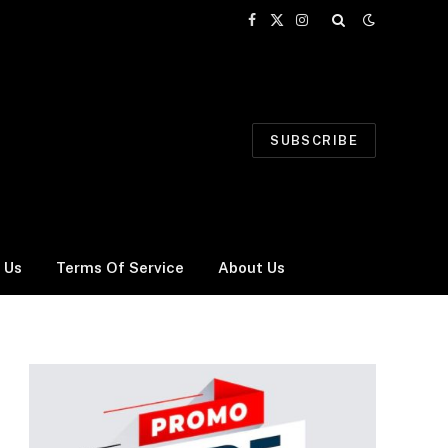
Facebook
X
Instagram
(Twitter)
SUBSCRIBE
 Us
Terms Of Service
About Us