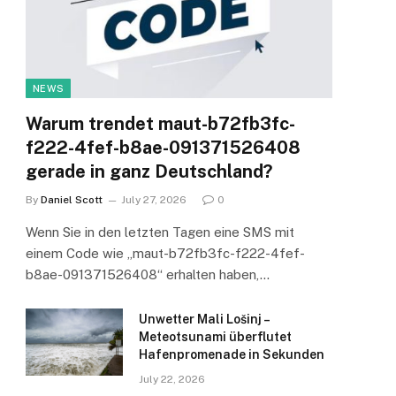
NEWS
Warum trendet maut-b72fb3fc-
f222-4fef-b8ae-091371526408
gerade in ganz Deutschland?
By
Daniel Scott
July 27, 2026
0
Wenn Sie in den letzten Tagen eine SMS mit
einem Code wie „maut-b72fb3fc-f222-4fef-
b8ae-091371526408“ erhalten haben,…
Unwetter Mali Lošinj –
Meteotsunami überflutet
Hafenpromenade in Sekunden
July 22, 2026