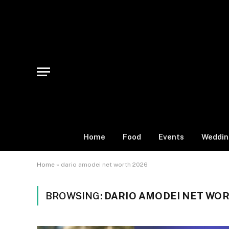
Home
Food
Events
Weddin
Home
»
dario amodei net worth 2026
BROWSING:
DARIO AMODEI NET WOR