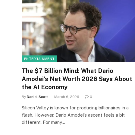
ENTERTAINMENT
The $7 Billion Mind: What Dario
Amodei’s Net Worth 2026 Says About
the AI Economy
By
Daniel Scott
March 6, 2026
0
Silicon Valley is known for producing billionaires in a
flash. However, Dario Amodei’s ascent feels a bit
different. For many…