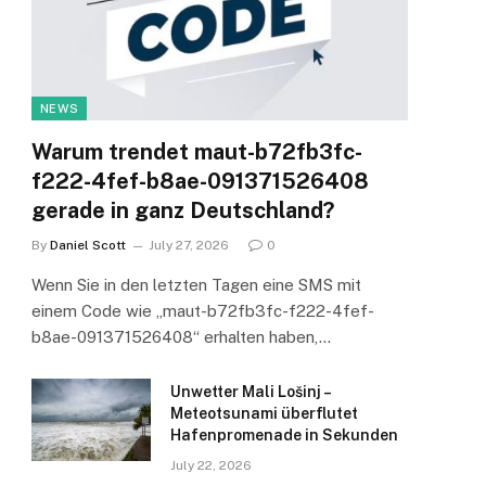
NEWS
Warum trendet maut-b72fb3fc-
f222-4fef-b8ae-091371526408
gerade in ganz Deutschland?
By
Daniel Scott
July 27, 2026
0
Wenn Sie in den letzten Tagen eine SMS mit
einem Code wie „maut-b72fb3fc-f222-4fef-
b8ae-091371526408“ erhalten haben,…
Unwetter Mali Lošinj –
Meteotsunami überflutet
Hafenpromenade in Sekunden
July 22, 2026