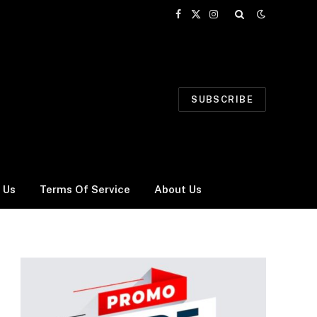
Facebook
X
Instagram
(Twitter)
SUBSCRIBE
 Us
Terms Of Service
About Us