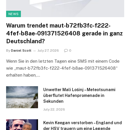
NEWS
Warum trendet maut-b72fb3fc-f222-
4fef-b8ae-091371526408 gerade in ganz
Deutschland?
By
Daniel Scott
July 27, 2026
0
Wenn Sie in den letzten Tagen eine SMS mit einem Code
wie „maut-b72fb3fc-f222-4fef-b8ae-091371526408“
erhalten haben,…
Unwetter Mali Lošinj – Meteotsunami
überflutet Hafenpromenade in
Sekunden
July 22, 2026
Kevin Keegan verstorben – England und
der HSV trauern um eine Legende