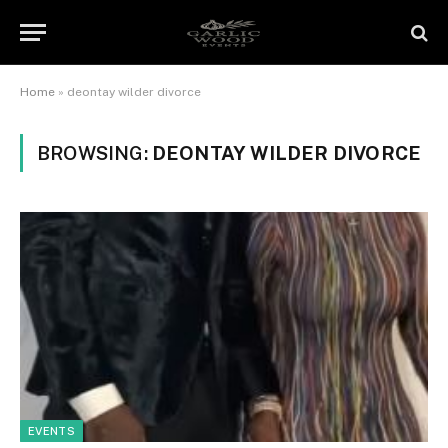
Home
»
deontay wilder divorce
BROWSING:
DEONTAY WILDER DIVORCE
EVENTS