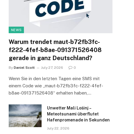
NEWS
Warum trendet maut-b72fb3fc-
f222-4fef-b8ae-091371526408
gerade in ganz Deutschland?
By
Daniel Scott
July 27, 2026
0
Wenn Sie in den letzten Tagen eine SMS mit
einem Code wie „maut-b72fb3fc-f222-4fef-
b8ae-091371526408“ erhalten haben,…
Unwetter Mali Lošinj –
Meteotsunami überflutet
Hafenpromenade in Sekunden
July 22, 2026