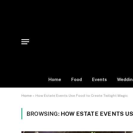
Home
Food
Events
Weddin
Home
»
How Estate Events Use Food to Create Twilight Magic
BROWSING:
HOW ESTATE EVENTS US