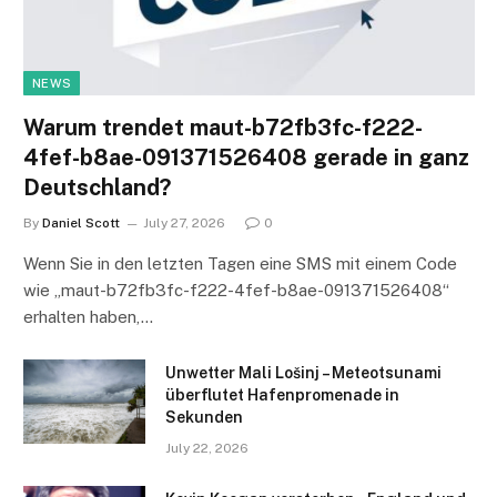
NEWS
Warum trendet maut-b72fb3fc-f222-
4fef-b8ae-091371526408 gerade in ganz
Deutschland?
By
Daniel Scott
July 27, 2026
0
Wenn Sie in den letzten Tagen eine SMS mit einem Code
wie „maut-b72fb3fc-f222-4fef-b8ae-091371526408“
erhalten haben,…
Unwetter Mali Lošinj – Meteotsunami
überflutet Hafenpromenade in
Sekunden
July 22, 2026