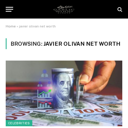
Home
»
javier olivan net worth
BROWSING:
JAVIER OLIVAN NET WORTH
CELEBRITIES