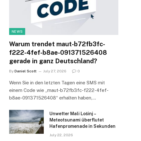
NEWS
Warum trendet maut-b72fb3fc-
f222-4fef-b8ae-091371526408
gerade in ganz Deutschland?
By
Daniel Scott
July 27, 2026
0
Wenn Sie in den letzten Tagen eine SMS mit
einem Code wie „maut-b72fb3fc-f222-4fef-
b8ae-091371526408“ erhalten haben,…
Unwetter Mali Lošinj –
Meteotsunami überflutet
Hafenpromenade in Sekunden
July 22, 2026