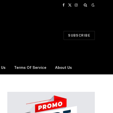
Facebook
X
Instagram
(Twitter)
SUBSCRIBE
 Us
Terms Of Service
About Us