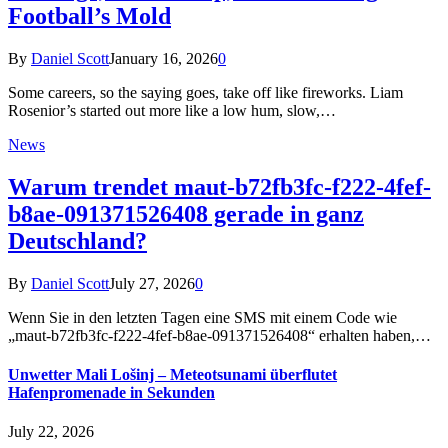
Football’s Mold
By
Daniel Scott
January 16, 2026
0
Some careers, so the saying goes, take off like fireworks. Liam
Rosenior’s started out more like a low hum, slow,…
News
Warum trendet maut-b72fb3fc-f222-4fef-
b8ae-091371526408 gerade in ganz
Deutschland?
By
Daniel Scott
July 27, 2026
0
Wenn Sie in den letzten Tagen eine SMS mit einem Code wie
„maut-b72fb3fc-f222-4fef-b8ae-091371526408“ erhalten haben,…
Unwetter Mali Lošinj – Meteotsunami überflutet
Hafenpromenade in Sekunden
July 22, 2026