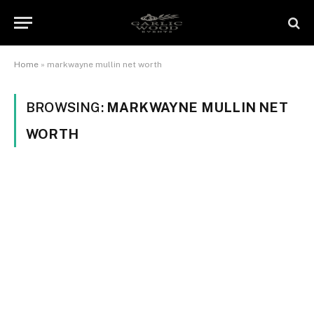
Home
»
markwayne mullin net worth
BROWSING:
MARKWAYNE MULLIN NET
WORTH