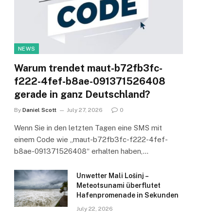
NEWS
Warum trendet maut-b72fb3fc-
f222-4fef-b8ae-091371526408
gerade in ganz Deutschland?
By
Daniel Scott
July 27, 2026
0
Wenn Sie in den letzten Tagen eine SMS mit
einem Code wie „maut-b72fb3fc-f222-4fef-
b8ae-091371526408“ erhalten haben,…
Unwetter Mali Lošinj –
Meteotsunami überflutet
Hafenpromenade in Sekunden
July 22, 2026