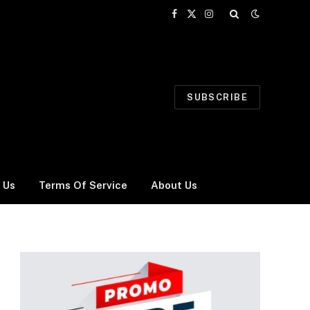
Facebook
X
Instagram
(Twitter)
SUBSCRIBE
 Us
Terms Of Service
About Us