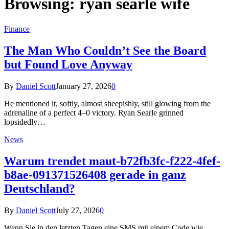
Browsing:
ryan searle wife
Finance
The Man Who Couldn’t See the Board
but Found Love Anyway
By
Daniel Scott
January 27, 2026
0
He mentioned it, softly, almost sheepishly, still glowing from the
adrenaline of a perfect 4–0 victory. Ryan Searle grinned
lopsidedly…
News
Warum trendet maut-b72fb3fc-f222-4fef-
b8ae-091371526408 gerade in ganz
Deutschland?
By
Daniel Scott
July 27, 2026
0
Wenn Sie in den letzten Tagen eine SMS mit einem Code wie