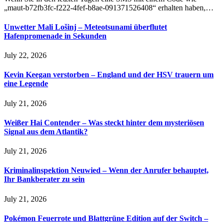
„maut-b72fb3fc-f222-4fef-b8ae-091371526408“ erhalten haben,…
Unwetter Mali Lošinj – Meteotsunami überflutet
Hafenpromenade in Sekunden
July 22, 2026
Kevin Keegan verstorben – England und der HSV trauern um
eine Legende
July 21, 2026
Weißer Hai Contender – Was steckt hinter dem mysteriösen
Signal aus dem Atlantik?
July 21, 2026
Kriminalinspektion Neuwied – Wenn der Anrufer behauptet,
Ihr Bankberater zu sein
July 21, 2026
Pokémon Feuerrote und Blattgrüne Edition auf der Switch –