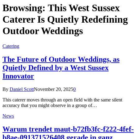
Browsing:
This West Sussex
Caterer Is Quietly Redefining
Outdoor Weddings
Catering
The Future of Outdoor Weddings, as
Quietly Defined by a West Sussex
Innovator
By
Daniel Scott
November 20, 2025
0
This caterer moves through an open field with the same silent
accuracy that you might observe in a group of…
News
Warum trendet maut-b72fb3fc-f222-4fef-
b8ae-091371526408 gerade in ganz