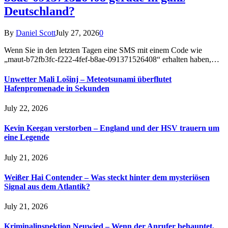
Deutschland?
By
Daniel Scott
July 27, 2026
0
Wenn Sie in den letzten Tagen eine SMS mit einem Code wie
„maut-b72fb3fc-f222-4fef-b8ae-091371526408“ erhalten haben,…
Unwetter Mali Lošinj – Meteotsunami überflutet
Hafenpromenade in Sekunden
July 22, 2026
Kevin Keegan verstorben – England und der HSV trauern um
eine Legende
July 21, 2026
Weißer Hai Contender – Was steckt hinter dem mysteriösen
Signal aus dem Atlantik?
July 21, 2026
Kriminalinspektion Neuwied – Wenn der Anrufer behauptet,