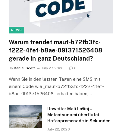
NEWS
Warum trendet maut-b72fb3fc-
f222-4fef-b8ae-091371526408
gerade in ganz Deutschland?
By
Daniel Scott
July 27, 2026
0
Wenn Sie in den letzten Tagen eine SMS mit
einem Code wie „maut-b72fb3fc-f222-4fef-
b8ae-091371526408“ erhalten haben,…
Unwetter Mali Lošinj –
Meteotsunami überflutet
Hafenpromenade in Sekunden
July 22, 2026