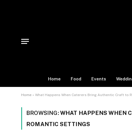
Home
Food
Events
Weddin
Home
»
What Happens When Caterers Bring Authentic Craft to 
BROWSING:
WHAT HAPPENS WHEN C
ROMANTIC SETTINGS