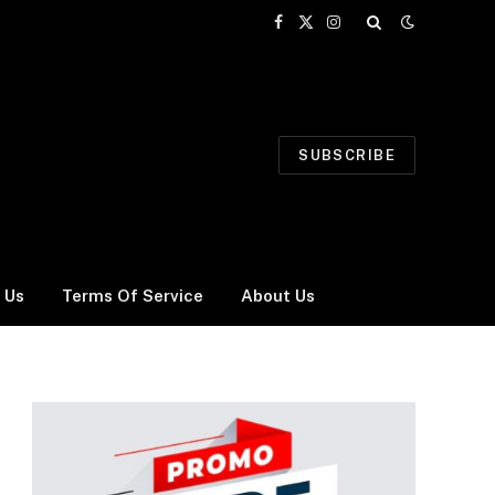
Facebook
X
Instagram
(Twitter)
SUBSCRIBE
 Us
Terms Of Service
About Us